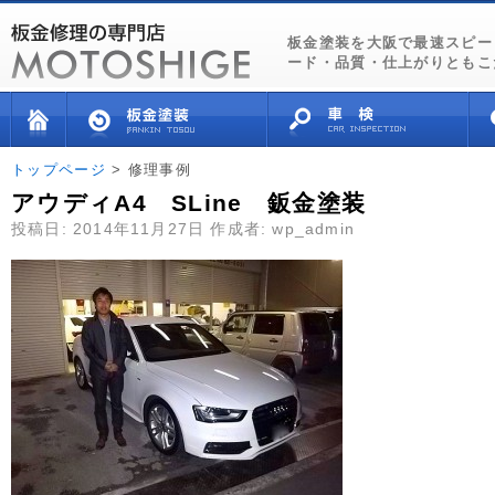
板金塗装を大阪で最速スピー
ード・品質・仕上がりともこ
トップページ
> 修理事例
アウディA4 SLine 鈑金塗装
投稿日:
2014年11月27日
作成者:
wp_admin