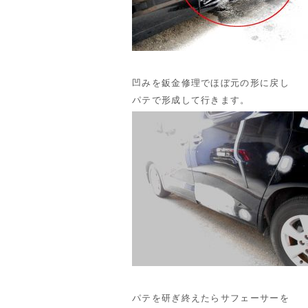
凹みを鈑金修理でほぼ元の形に戻し
パテで形成して行きます。
パテを研ぎ終えたらサフェーサーを