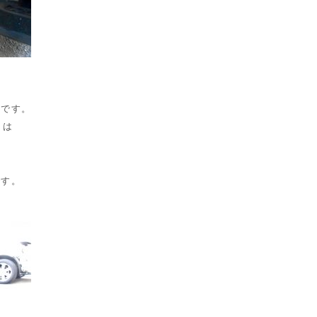
いです。
～は
です。