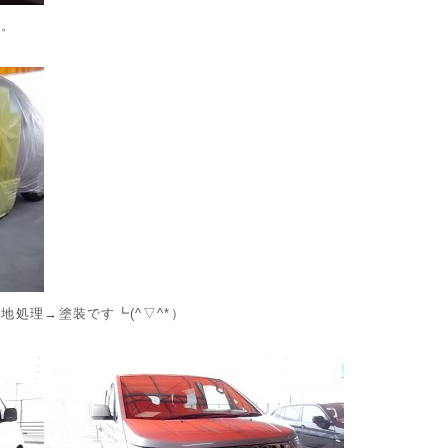
す。
処理→塗装です┗(^▽^*）