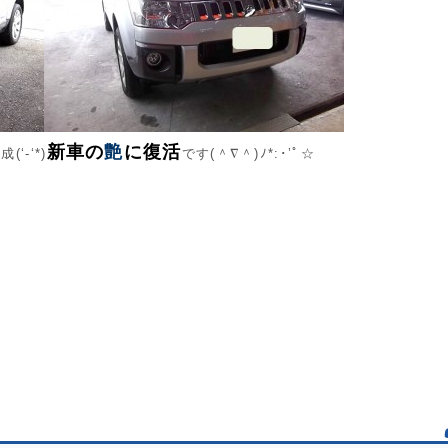
新車の
艶
に復活
-‘*)
です(＾∇＾)ﾉ*:･’ﾟ☆